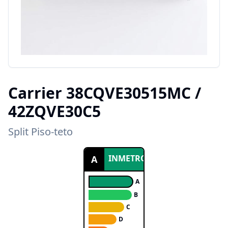
Carrier
38CQVE30515MC /
42ZQVE30C5
Split Piso-teto
INMETRO
A
A
B
C
D