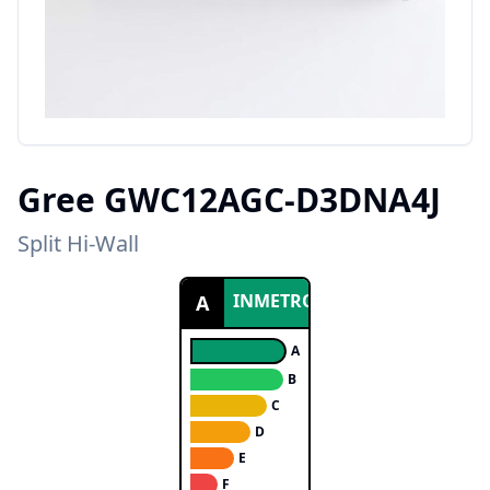
Gree
GWC12AGC-D3DNA4J
Split Hi-Wall
INMETRO
A
A
B
C
D
E
F