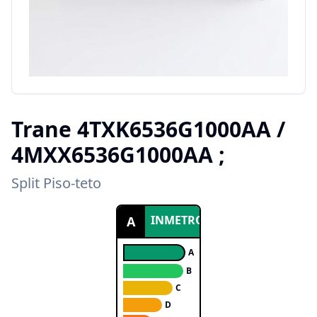
Trane
4TXK6536G1000AA /
4MXX6536G1000AA ;
Split Piso-teto
INMETRO
A
A
B
C
D