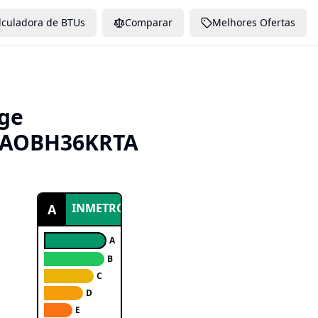
lculadora de BTUs
Comparar
Melhores Ofertas
age
/AOBH36KRTA
INMETRO
A
A
B
C
D
E