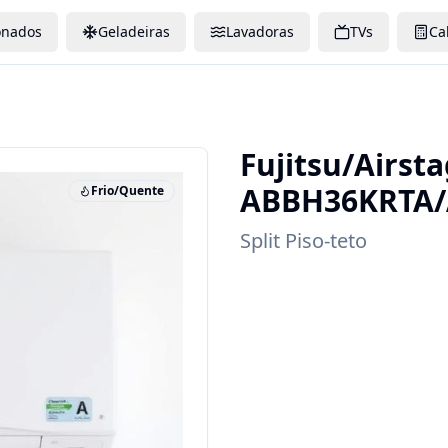
onados
Geladeiras
Lavadoras
TVs
Ca
Fujitsu/Airst
ABBH36KRTA
Frio/Quente
Split Piso-teto