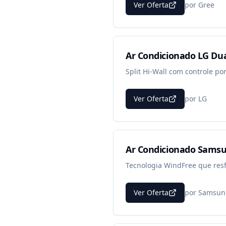
Ver Oferta
por
Gree
Ar Condicionado LG Dua
Split Hi-Wall com controle por
Ver Oferta
por
LG
Ar Condicionado Samsu
Tecnologia WindFree que resfr
Ver Oferta
por
Samsun