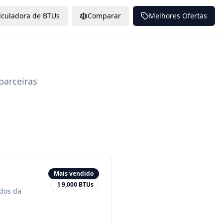
lculadora de BTUs
Comparar
Melhores Ofertas
parceiras
Mais vendido
9,000
BTUs
idos da