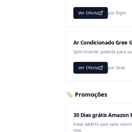
Ver Oferta
por
Elgin
Ar Condicionado Gree G
Split Inverter potente para sal
Ver Oferta
por
Gree
🏷️ Promoções
30 Dias grátis Amazon 
Frete GRÁTIS sem valor mínimo
vivo.