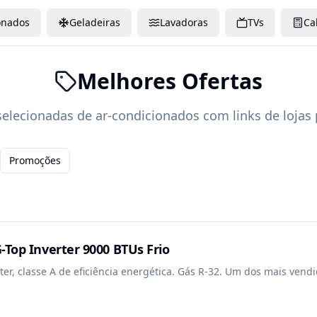
onados
Geladeiras
Lavadoras
TVs
Ca
Melhores Ofertas
selecionadas de ar-condicionados com links de lojas 
Promoções
-Top Inverter 9000 BTUs Frio
erter, classe A de eficiência energética. Gás R-32. Um dos mais vend