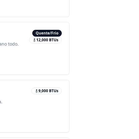
Quente/Frio
12,000
BTUs
 ano todo.
9,000
BTUs
a.