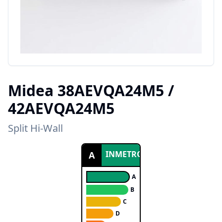
Midea
38AEVQA24M5 /
42AEVQA24M5
Split Hi-Wall
INMETRO
A
A
B
C
D