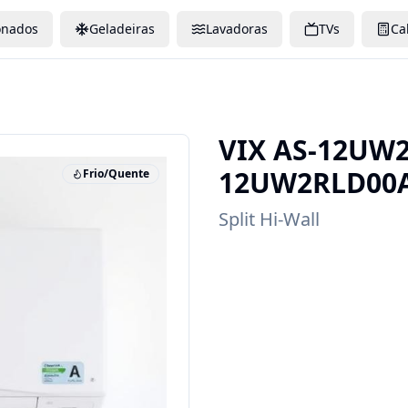
onados
Geladeiras
Lavadoras
TVs
Ca
VIX
AS-12UW2
12UW2RLD00
Frio/Quente
Split Hi-Wall