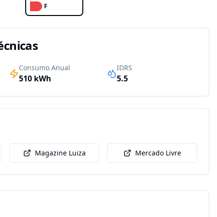
F
écnicas
Consumo Anual
IDRS
510
kWh
5.5
Magazine Luiza
Mercado Livre