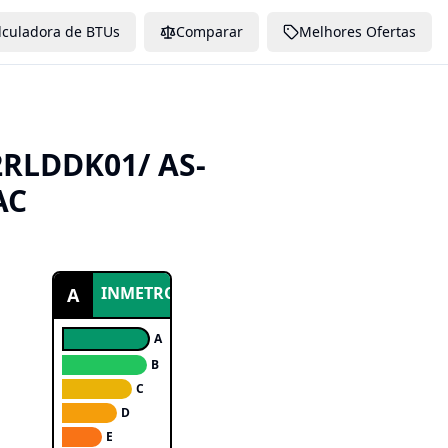
lculadora de BTUs
Comparar
Melhores Ofertas
RLDDK01/ AS-
AC
INMETRO
A
A
B
C
D
E