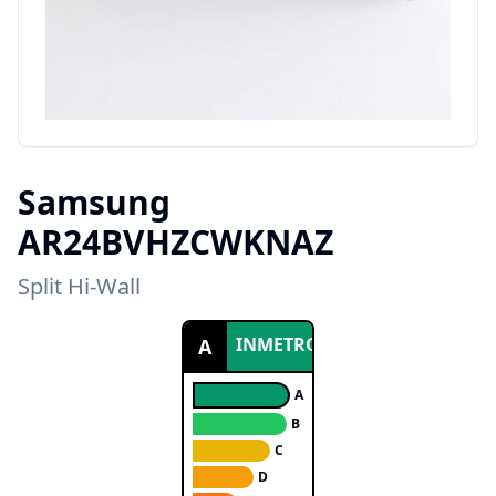
Samsung
AR24BVHZCWKNAZ
Split Hi-Wall
INMETRO
A
A
B
C
D