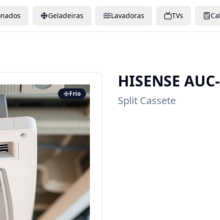
onados
Geladeiras
Lavadoras
TVs
Ca
HISENSE
AUC-
Frio
Split Cassete