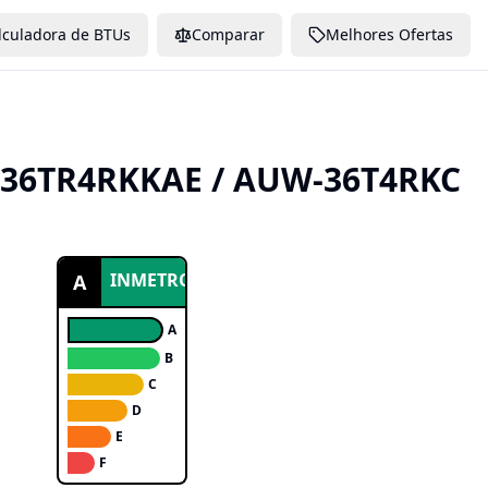
lculadora de BTUs
Comparar
Melhores Ofertas
36TR4RKKAE / AUW-36T4RKC
INMETRO
A
A
B
C
D
E
F