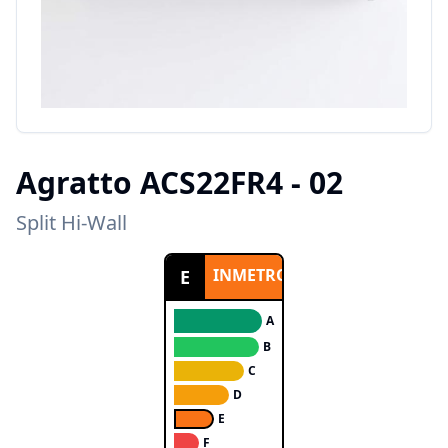
Agratto
ACS22FR4 - 02
Split Hi-Wall
INMETRO
E
A
B
C
D
E
F