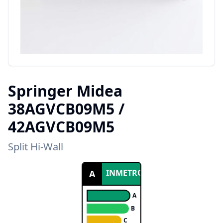
Springer Midea
38AGVCB09M5 /
42AGVCB09M5
Split Hi-Wall
INMETRO
A
A
B
C