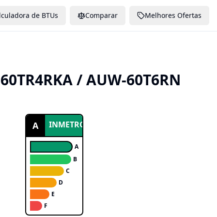
lculadora de BTUs
Comparar
Melhores Ofertas
60TR4RKA / AUW-60T6RN
INMETRO
A
A
B
C
D
E
F