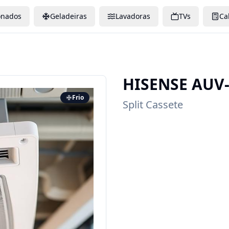
onados
Geladeiras
Lavadoras
TVs
Ca
HISENSE
AUV-
Frio
Split Cassete