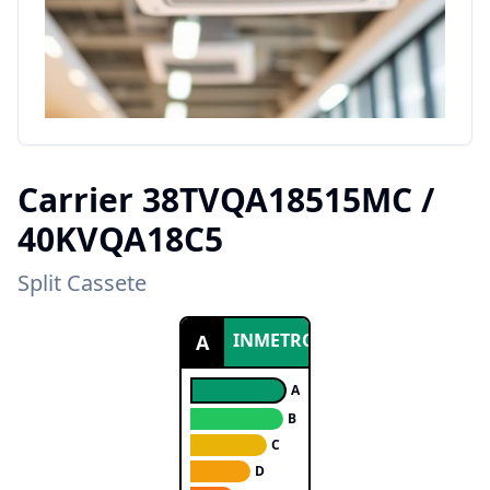
Carrier
38TVQA18515MC /
40KVQA18C5
Split Cassete
INMETRO
A
A
B
C
D