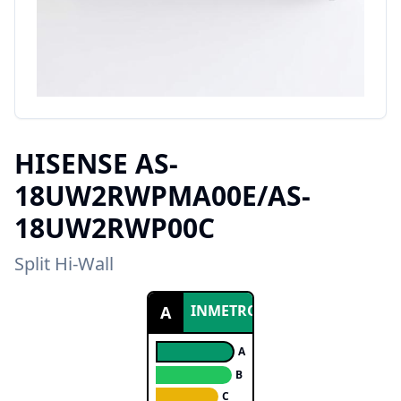
HISENSE
AS-
18UW2RWPMA00E/AS-
18UW2RWP00C
Split Hi-Wall
INMETRO
A
A
B
C