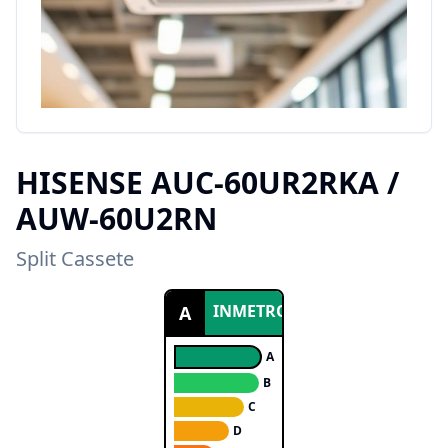
HISENSE
AUC-60UR2RKA /
AUW-60U2RN
Split Cassete
INMETRO
A
A
B
C
D