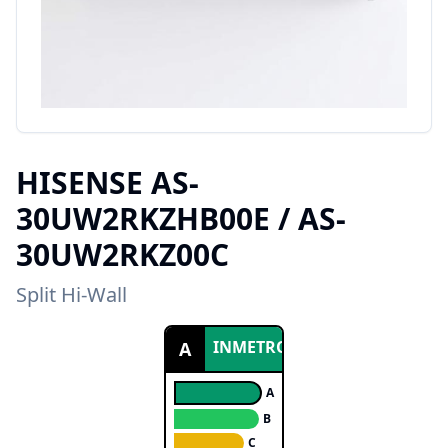
HISENSE
AS-
30UW2RKZHB00E / AS-
30UW2RKZ00C
Split Hi-Wall
INMETRO
A
A
B
C