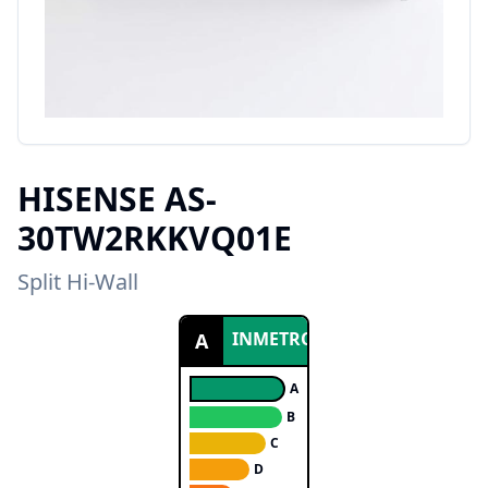
HISENSE
AS-
30TW2RKKVQ01E
Split Hi-Wall
INMETRO
A
A
B
C
D