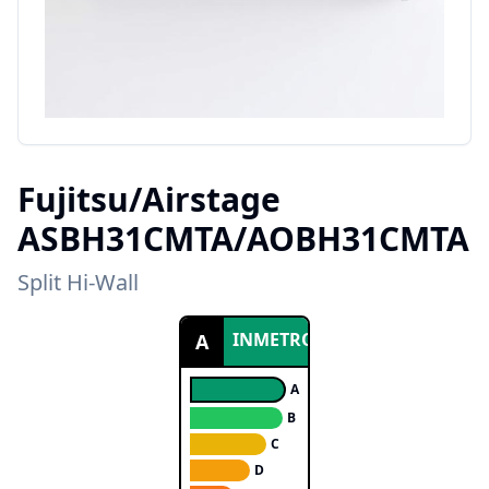
Fujitsu/Airstage
ASBH31CMTA/AOBH31CMTA
Split Hi-Wall
INMETRO
A
A
B
C
D