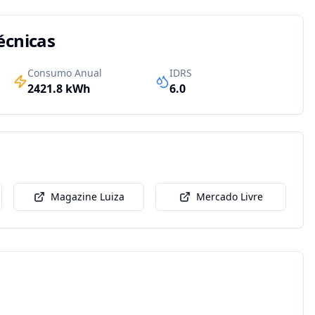
écnicas
Consumo Anual
IDRS
2421.8
kWh
6.0
Magazine Luiza
Mercado Livre