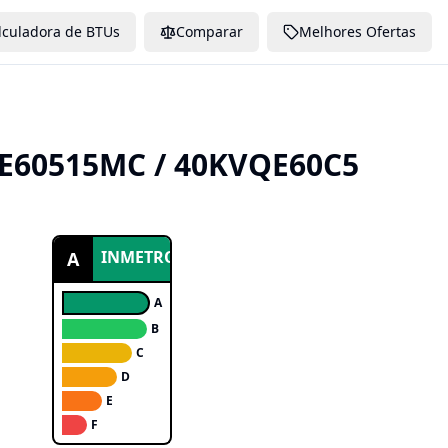
lculadora de BTUs
Comparar
Melhores Ofertas
E60515MC / 40KVQE60C5
INMETRO
A
A
B
C
D
E
F