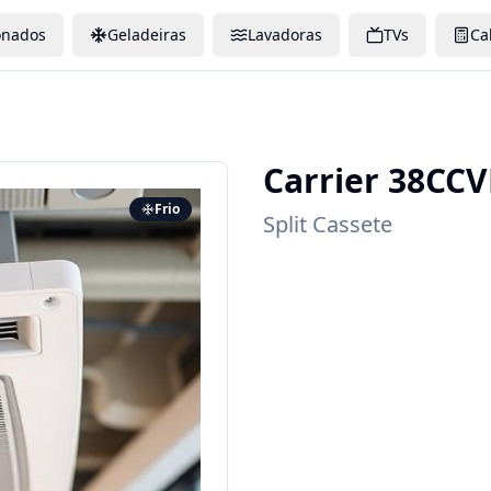
onados
Geladeiras
Lavadoras
TVs
Ca
Carrier
38CCV
Frio
Split Cassete