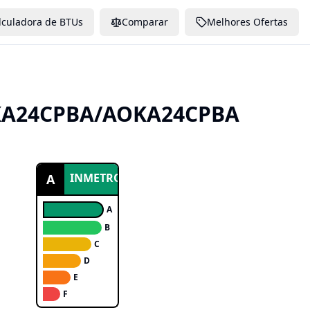
lculadora de BTUs
Comparar
Melhores Ofertas
KA24CPBA/AOKA24CPBA
INMETRO
A
A
B
C
D
E
F