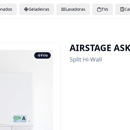
onados
Geladeiras
Lavadoras
TVs
Ca
AIRSTAGE
AS
Frio
Split Hi-Wall