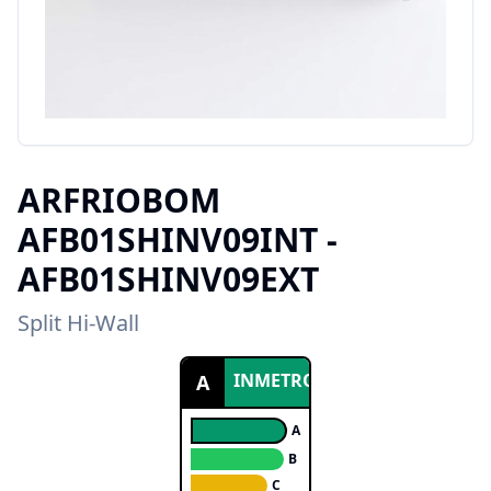
ARFRIOBOM
AFB01SHINV09INT -
AFB01SHINV09EXT
Split Hi-Wall
INMETRO
A
A
B
C