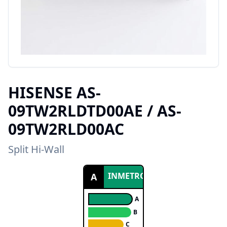
HISENSE
AS-
09TW2RLDTD00AE / AS-
09TW2RLD00AC
Split Hi-Wall
INMETRO
A
A
B
C