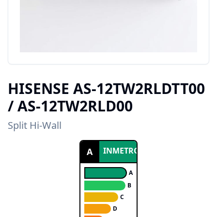
HISENSE
AS-12TW2RLDTT00
/ AS-12TW2RLD00
Split Hi-Wall
INMETRO
A
A
B
C
D