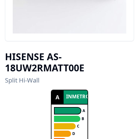
HISENSE
AS-
18UW2RMATT00E
Split Hi-Wall
INMETRO
A
A
B
C
D