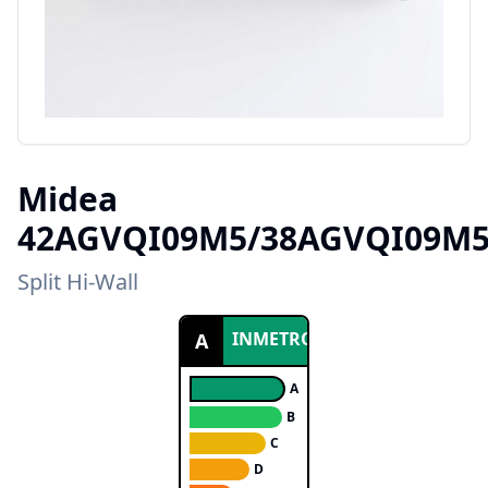
Midea
42AGVQI09M5/38AGVQI09M
Split Hi-Wall
INMETRO
A
A
B
C
D