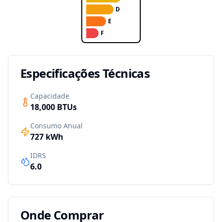
D
E
F
Especificações Técnicas
Capacidade
18,000
BTUs
Consumo Anual
727
kWh
IDRS
6.0
Onde Comprar