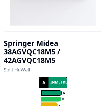
Springer Midea
38AGVQC18M5 /
42AGVQC18M5
Split Hi-Wall
INMETRO
A
A
B
C